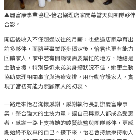
▲麗富康事業協理-怡君協理店家開幕當天與團隊夥伴
合影。
開店後收入不僅超過以往的月薪，也透過店家孕育出
許多夥伴，而隨著事業逐步穩定後，怡君也更有能力
回饋家人，家中若有開銷或需要幫忙的地方，她總是
主動支援，特別是近來弟弟身體狀況不佳，她更主動
協助處理相關事宜與治療安排，用行動守護家人，實
現了當初有能力照顧家人的初衷。
一路走來怡君滿懷感謝，感謝執行長創辦麗富康事
業，整合強大的生技力量，讓自己與家人都成為受惠
者，感謝一路上支持她的峻賢總監與團隊夥伴，更感
謝始終不放棄的自己。接下來，怡君會持續秉持助人