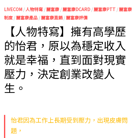
LIVECOM
/
人物特寫
/
麗富康
/
麗富康DCARD
/
麗富康PTT
/
麗富康
制度
/
麗富康產品
/
麗富康直銷
/
麗富康評價
【人物特寫】擁有高學歷
的怡君，原以為穩定收入
就是幸福，直到面對現實
壓力，決定創業改變人
生。
怡君因為工作上長期受到壓力，出現皮膚問
題，