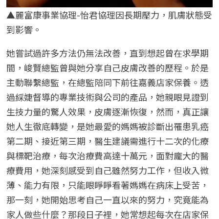
▲麗富康事業協理-怡君協理因長期壓力，肌膚狀態受
到影響。
她嘗試過許多方法仍無法改善，直到想起曾在求學期
間，峻賢總監曾與她分享自己皮膚改善的歷程。於是
主動聯繫總監，在總監陪同下前往嘉義店家保養。透
過綵婕督導的專業技術與公司的產品，她親眼見證到
生技力量的驚人效果，皮膚逐漸恢復，然而，真正讓
她人生徹底轉變，是她最愛的媽媽被診斷出罹患乳癌
第二期、接近第三期，醫生建議需進行十二次的化療
與標靶治療，每次治療費高達十萬元，面對龐大的醫
療費用，她深刻感受到自己雖然努力工作，但收入微
薄、能力有限，只能眼睜睜看著媽媽在病床上受苦，
那一刻，她開始思考自己一直以來的努力，究竟能為
家人做些什麼？那段日子裡，她常想起每次在店家保