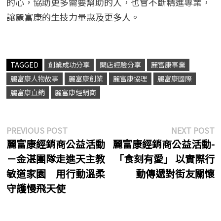
的心，協助更多需要幫助的人，也會不斷精進專業，
讓麗富康的生技力量惠及更多人。
TAGGED
創業成功分享
開店經驗分享
麗富康事業
麗富康人物故事
麗富康創業
麗富康協理
麗富康國際
麗富康直銷
麗富康經銷商
文
Previous
N
PREVIOUS POST
NEXT POST
post:
p
麗富康經銷商公益活動
麗富康經銷商公益活動-
章
－金湛團隊走進天主教
「食刻有愛」 以實際行
導
敏道家園 用行動溫柔
動傳遞對街友關懷
覽
守護慢飛天使