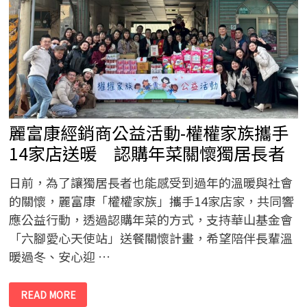
富
康
創
業
開
店，
用
行
動
證
明
選
擇
麗富康經銷商公益活動-權權家族攜手
比
努
力
14家店送暖 認購年菜關懷獨居長者
更
重
要。
日前，為了讓獨居長者也能感受到過年的溫暖與社會
的關懷，麗富康「權權家族」攜手14家店家，共同響
應公益行動，透過認購年菜的方式，支持華山基金會
「六腳愛心天使站」送餐關懷計畫，希望陪伴長輩溫
暖過冬、安心迎 …
麗
READ MORE
富