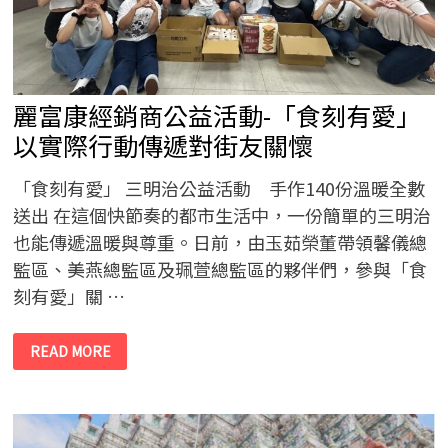
被
複
製
麗富康經銷商公益活動-「食刻有愛」
以實際行動傳遞對街友關懷
「食刻有愛」 三明治公益活動 手作140份溫暖全數
送出 在這個快節奏的都市生活中，一份簡單的三明治
也能傳遞溫暖與尊重。日前，由玉茹榮董帶領馨儀總
監區、美燕總監區及珮萱總監區的夥伴們，參與「食
刻有愛」關 …
麗
READ MORE
富
康
經
銷
商
公
益