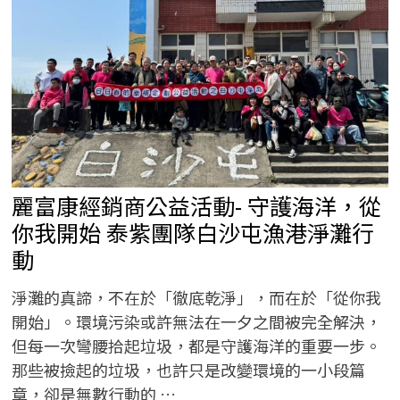
新
定
義
菁
英
人
生
麗富康經銷商公益活動- 守護海洋，從
你我開始 泰紫團隊白沙屯漁港淨灘行
動
淨灘的真諦，不在於「徹底乾淨」，而在於「從你我
開始」。環境污染或許無法在一夕之間被完全解決，
但每一次彎腰拾起垃圾，都是守護海洋的重要一步。
那些被撿起的垃圾，也許只是改變環境的一小段篇
章，卻是無數行動的 …