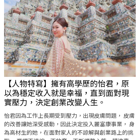
活
動-
「食
刻
有
愛」
以
實
際
行
動
傳
遞
對
街
友
關
懷
【人物特寫】擁有高學歷的怡君，原
以為穩定收入就是幸福，直到面對現
實壓力，決定創業改變人生。
怡君因為工作上長期受到壓力，出現皮膚問題， 皮膚
的改善讓她深受感動，因此決定投入麗富康事業， 身
為高材生的她，在面對家人的不諒解與創業路上的挑