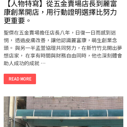
【人物特寫】從五金賣場店長到麗富
寫
下
最
康創業開店，用行動證明選擇比努力
暖
的
更重要。
一
天
聖傑在五金賣場擔任店長八年，日復一日而感到迷
惘， 透過皮膚改善，讓他認識麗富康，萌生創業念
頭。 與另一半孟萱協理共同努力，在新竹竹北開出夢
想店家， 在享有時間與財務自由同時，他也深刻體會
助人成功的成就 …
【人
READ MORE
物
特
寫】
從
五
金
賣
場
店
長
到
麗