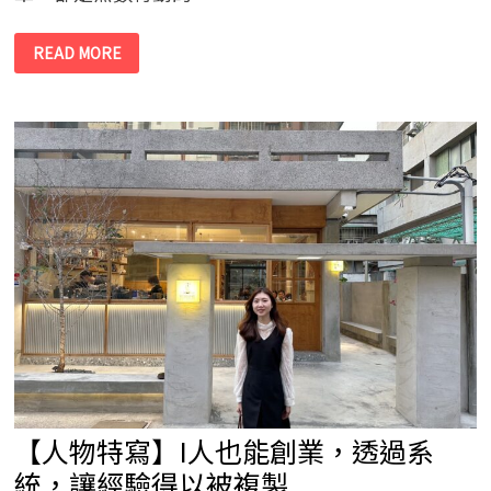
麗
READ MORE
富
康
經
銷
商
公
益
活
動-
守
護
海
洋，
從
你
我
開
始
泰
紫
團
隊
白
沙
屯
【人物特寫】I人也能創業，透過系
漁
港
淨
統，讓經驗得以被複製
灘