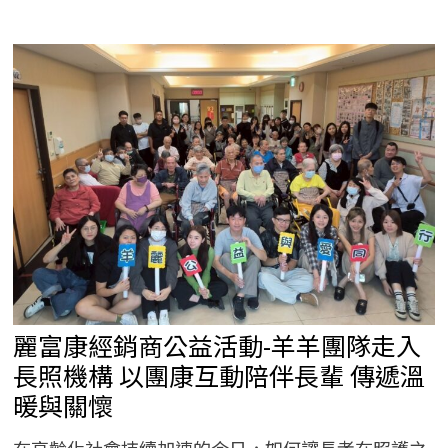
康
經
銷
商
公
益
活
動-
權
權
家
族
攜
手
14
家
店
送
暖
認
購
年
菜
關
麗富康經銷商公益活動-羊羊團隊走入
懷
獨
居
長照機構 以團康互動陪伴長輩 傳遞溫
長
者
暖與關懷
在高齡化社會持續加速的今日，如何讓長者在照護之