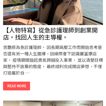
【人物特寫】從急診護理師到創業開
店，找回人生的主導權。
思艷原為急診護理師， 因長期高壓工作而開始思考是
否還有另一種人生選擇，因緣際會下認識麗富康店
家， 疫情期間鼓起勇氣跨越投入事業， 並以清楚目標
與堅持不放棄的態度， 最終順利完成開店夢想，不僅
打造屬於自 …
【人
READ MORE
物
特
寫】
從
急
診