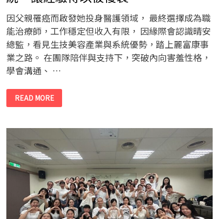
行
動
因父親罹癌而啟發她投身醫護領域， 最終選擇成為職
能治療師，工作穩定但收入有限， 因緣際會認識晴安
總監，看見生技美容產業與系統優勢，踏上麗富康事
業之路。 在團隊陪伴與支持下，突破內向害羞性格，
學會溝通、 …
【人
READ MORE
物
特
寫】
I
人
也
能
創
業，
透
過
系
統，
讓
經
驗
得
以