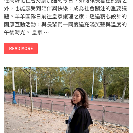
外，也能感受到陪伴與快樂，成為社會關注的重要議
題。羊羊團隊日前往皇家護理之家，透過精心設計的
團康互動活動，與長輩們一同度過充滿笑聲與溫度的
午後時光。 皇家 …
麗
READ MORE
富
康
經
銷
商
公
益
活
動-
羊
羊
團
隊
走
入
長
照
機
構
以