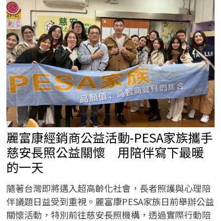
護
理
師
到
創
業
開
店，
找
回
人
生
的
主
導
權。
麗富康經銷商公益活動-PESA家族攜手
慈安長照公益關懷 用陪伴寫下最暖
的一天
隨著台灣即將邁入超高齡化社會，長者照護與心理陪
伴議題日益受到重視。麗富康PESA家族日前舉辦公益
關懷活動，特別前往慈安長照機構，透過實際行動陪