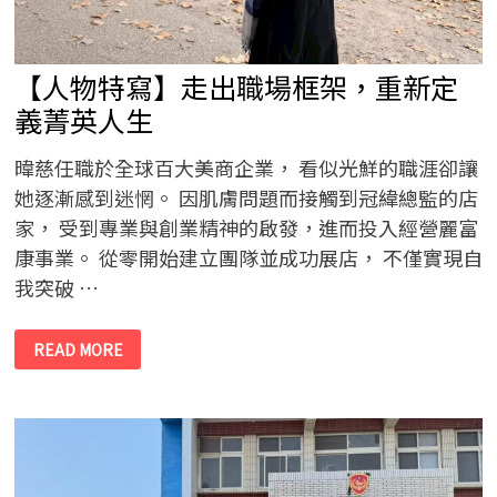
團
康
互
動
陪
【人物特寫】走出職場框架，重新定
伴
長
輩
義菁英人生
傳
遞
溫
暐慈任職於全球百大美商企業， 看似光鮮的職涯卻讓
暖
與
她逐漸感到迷惘。 因肌膚問題而接觸到冠緯總監的店
關
懷
家， 受到專業與創業精神的啟發，進而投入經營麗富
康事業。 從零開始建立團隊並成功展店， 不僅實現自
我突破 …
【人
READ MORE
物
特
寫】
走
出
職
場
框
架，
重