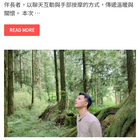
伴長者，以聊天互動與手部按摩的方式，傳遞溫暖與
關懷。 本次 …
麗
READ MORE
富
康
經
銷
商
公
益
活
動-
PESA
家
族
攜
手
慈
安
長
照
公
益
關
懷
用
陪
伴