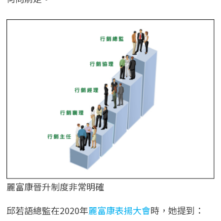
麗富康晉升制度非常明確
邱若語總監在2020年
麗富康表揚大會
時，她提到：