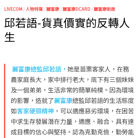
LIVECOM
/
人物特寫
/
麗富康
/
麗富康DCARD
/
麗富康制度
邱若語-貨真價實的反轉人
生
麗富康
總監邱若語，
她是苗栗客家人，在務
農家庭長大，家中排行老大，底下有三個妹妹
及一個弟弟，生活非常的簡單純樸。因為環境
的影響，造就了
麗富康
總監邱若語的生活態度
如
客家硬頸精神
，可以適應惡劣環境，在困苦
中求生存發展潛在力量，適應、融合、具有達
成目標的信心與堅持。認為克勤克儉，勤勞能