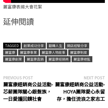
麗富康表揚大會花絮
延伸閱讀
TAGGED
創業成功分享
翻轉人生
開店經驗分享
麗富康
麗富康事業
麗富康人物故事
麗富康制度
麗富康創業
麗富康直銷
麗富康經銷商
麗富康總監
PREVIOUS POST
NEXT POST
麗富康經銷商公益活動-
麗富康經銷商公益活動-
芯薪團隊關心銀髮族，
HOYA團隊愛心永留
一日愛護回饋社會
存，擔任流浪之家志工