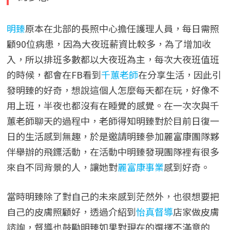
明臻
原本在北部的長照中心擔任護理人員，每日需照
顧90位病患，因為大夜班薪資比較多，為了增加收
入，所以排班多數都以大夜班為主，每次大夜班值班
的時候，都會在FB看到
千蕙老師
在分享生活，因此引
發明臻的好奇，想說這個人怎麼每天都在玩，好像不
用上班，半夜也都沒有在睡覺的感覺。在一次次與千
蕙老師聊天的過程中，老師得知明臻對於目前日復一
日的生活感到無趣，於是邀請明臻參加麗富康團隊夥
伴舉辦的飛鏢活動，在活動中明臻發現團隊裡有很多
來自不同背景的人，讓她對
麗富康事業
感到好奇。
當時明臻除了對自己的未來感到茫然外，也很想要把
自己的皮膚照顧好，透過介紹到
怡真督導
店家做皮膚
諮詢，督導也鼓勵明臻如果對現在的選擇不滿意的