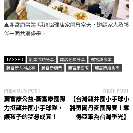
▲麗富康事業-明臻協理店家開幕當天，邀請家人及夥
伴一同共襄盛舉。
TAGGED
創業成功分享
開店經驗分享
麗富康事業
麗富康人物故事
麗富康創業
麗富康國際
麗富康經銷商
文
Previous
N
PREVIOUS POST
NEXT POST
post:
p
麗富康公益-麗富康國際
【台灣龍井國小手球小
章
力挺龍井國小手球隊，
將勇闖丹麥國際賽！奪
導
讓孩子的夢想成真！
得亞軍為台灣爭光】
覽