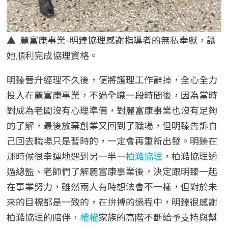
▲ 麗富康事業-明臻協理感謝指導者的無私奉獻，讓
她順利完成協理資格。
明臻晉升經理不久後，便將護理工作辭掉，全心全力
投入在麗富康事業，不過全職一段時間後，因為當時
對成為老闆沒有心理準備，對麗富康事業也沒有足夠
的了解，最後放棄創業又回到了職場，但明臻告訴自
己回去職場只是暫時的，一定會再重新出發。明臻在
那時候很幸運地遇到另一半—
柏澔協理
，柏澔協理透
過總監、老師們了解麗富康事業後，決定跟明臻一起
在事業努力，雖然兩人有時想法會不一樣，但對於未
來的目標都是一致的，在拚搏的過程中，明臻很感謝
柏澔協理的陪伴，
權權
家族的高階不斷給予支持與幫