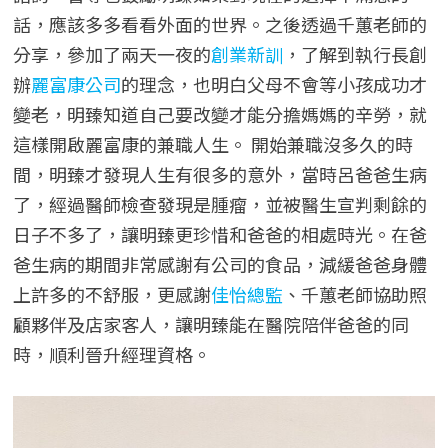
話，應該多多看看外面的世界。之後透過千蕙老師的
分享，參加了兩天一夜的
創業新訓
，了解到執行長創
辦
麗富康公司
的理念，也明白父母不會等小孩成功才
變老，明臻知道自己要改變才能分擔媽媽的辛勞，就
這樣開啟麗富康的兼職人生。 開始兼職沒多久的時
間，明臻才發現人生有很多的意外，當時呂爸爸生病
了，經過醫師檢查發現是腫瘤，並被醫生宣判剩餘的
日子不多了，讓明臻更珍惜和爸爸的相處時光。在爸
爸生病的期間非常感謝有公司的食品，減緩爸爸身體
上許多的不舒服，更感謝
佳怡總監
、千蕙老師協助照
顧夥伴及店家客人，讓明臻能在醫院陪伴爸爸的同
時，順利晉升經理資格。