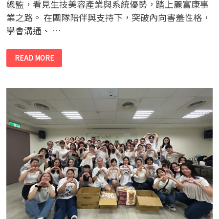
總監，看見生技美容產業與系統優勢，踏上麗富康事
業之路。 在團隊陪伴與支持下，突破內向害羞性格，
學會溝通、 …
【人
READ MORE
物
特
寫】
I
人
也
能
創
業，
透
過
系
統，
讓
經
驗
得
以
被
複
製