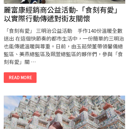
麗富康經銷商公益活動-「食刻有愛」
以實際行動傳遞對街友關懷
「食刻有愛」 三明治公益活動 手作140份溫暖全數
送出 在這個快節奏的都市生活中，一份簡單的三明治
也能傳遞溫暖與尊重。日前，由玉茹榮董帶領馨儀總
監區、美燕總監區及珮萱總監區的夥伴們，參與「食
刻有愛」關 …
麗
READ MORE
富
康
經
銷
商
公
益
活
動-
「食
刻
有
愛」