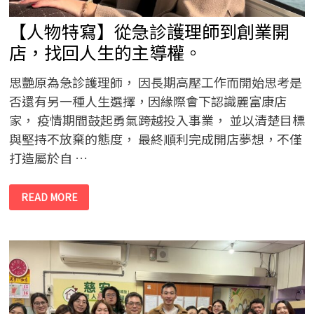
【人物特寫】從急診護理師到創業開
店，找回人生的主導權。
思艷原為急診護理師， 因長期高壓工作而開始思考是
否還有另一種人生選擇，因緣際會下認識麗富康店
家， 疫情期間鼓起勇氣跨越投入事業， 並以清楚目標
與堅持不放棄的態度， 最終順利完成開店夢想，不僅
打造屬於自 …
【人
READ MORE
物
特
寫】
從
急
診
護
理
師
到
創
業