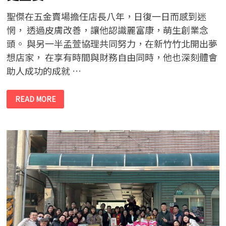
天
聖傑在五金賣場擔任店長八年，日復一日而感到迷
惘， 透過皮膚改善，讓他認識麗富康，萌生創業念
頭。 與另一半孟萱協理共同努力，在新竹竹北開出夢
想店家， 在享有時間與財務自由同時，他也深刻體會
助人成功的成就 …
【人
READ MORE
物
特
寫】
從
五
金
賣
場
店
長
到
麗
富
康
創
業
開
店，