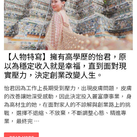
以
實
際
行
動
傳
遞
對
街
友
關
懷
【人物特寫】擁有高學歷的怡君，原
以為穩定收入就是幸福，直到面對現
實壓力，決定創業改變人生。
怡君因為工作上長期受到壓力，出現皮膚問題， 皮膚
的改善讓她深受感動，因此決定投入麗富康事業， 身
為高材生的她，在面對家人的不諒解與創業路上的挑
戰， 選擇不退縮、不放棄，不斷調整心態、精進專
業， 最終完 …
【人