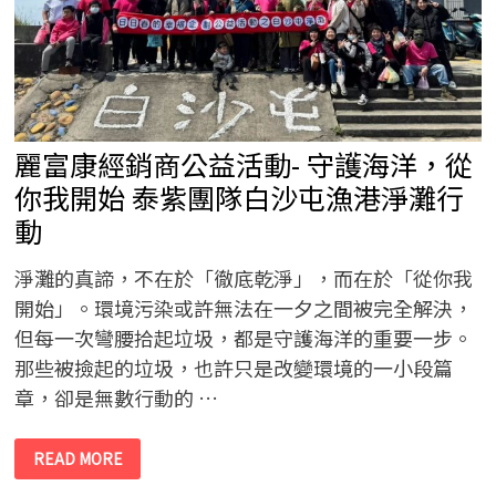
人
生
麗富康經銷商公益活動- 守護海洋，從
你我開始 泰紫團隊白沙屯漁港淨灘行
動
淨灘的真諦，不在於「徹底乾淨」，而在於「從你我
開始」。環境污染或許無法在一夕之間被完全解決，
但每一次彎腰拾起垃圾，都是守護海洋的重要一步。
那些被撿起的垃圾，也許只是改變環境的一小段篇
章，卻是無數行動的 …
麗
READ MORE
富
康
經