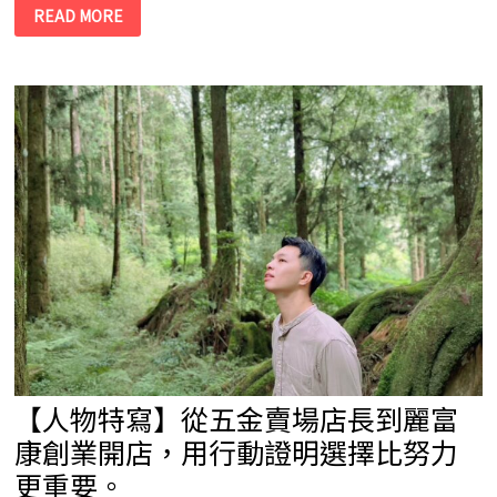
麗
READ MORE
富
康
經
銷
商
公
益
活
動-
PESA
家
族
攜
手
慈
安
長
照
公
益
關
懷
用
陪
伴
【人物特寫】從五金賣場店長到麗富
寫
下
最
康創業開店，用行動證明選擇比努力
暖
的
更重要。
一