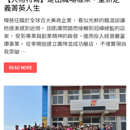
長
輩
義菁英人生
傳
遞
溫
暐慈任職於全球百大美商企業， 看似光鮮的職涯卻讓
暖
與
她逐漸感到迷惘。 因肌膚問題而接觸到冠緯總監的店
關
懷
家， 受到專業與創業精神的啟發，進而投入經營麗富
康事業。 從零開始建立團隊並成功展店， 不僅實現自
我突破 …
【人
READ MORE
物
特
寫】
走
出
職
場
框
架，
重
新
定
義
菁
英