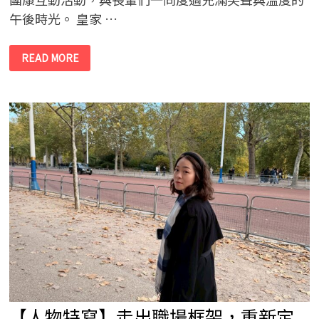
午後時光。 皇家 …
麗
READ MORE
富
康
經
銷
商
公
益
活
動-
羊
羊
團
隊
走
入
長
照
機
構
以
團
康
互
動
陪
【人物特寫】走出職場框架，重新定
伴