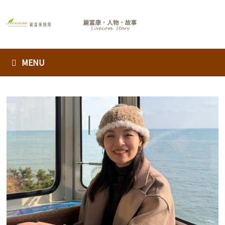
Skip
to
content
MENU
麗
富
康
國
際