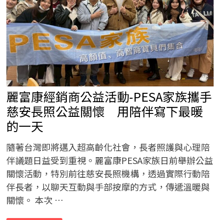
開
店，
找
回
人
生
的
主
導
權。
麗富康經銷商公益活動-PESA家族攜手
慈安長照公益關懷 用陪伴寫下最暖
的一天
隨著台灣即將邁入超高齡化社會，長者照護與心理陪
伴議題日益受到重視。麗富康PESA家族日前舉辦公益
關懷活動，特別前往慈安長照機構，透過實際行動陪
伴長者，以聊天互動與手部按摩的方式，傳遞溫暖與
關懷。 本次 …