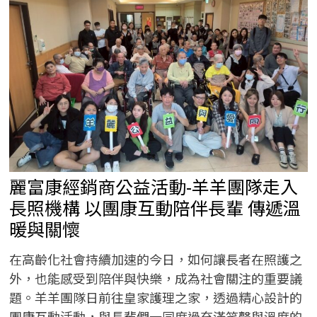
活
動-
權
權
家
族
攜
手
14
家
店
送
暖
認
購
年
菜
關
麗富康經銷商公益活動-羊羊團隊走入
懷
獨
居
長照機構 以團康互動陪伴長輩 傳遞溫
長
者
暖與關懷
在高齡化社會持續加速的今日，如何讓長者在照護之
外，也能感受到陪伴與快樂，成為社會關注的重要議
題。羊羊團隊日前往皇家護理之家，透過精心設計的
團康互動活動，與長輩們一同度過充滿笑聲與溫度的