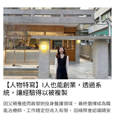
銷
商
公
益
活
動-
守
護
海
洋，
從
你
我
開
始
泰
紫
團
隊
白
沙
屯
【人物特寫】I人也能創業，透過系
漁
港
淨
統，讓經驗得以被複製
灘
行
動
因父親罹癌而啟發她投身醫護領域， 最終選擇成為職
能治療師，工作穩定但收入有限， 因緣際會認識晴安