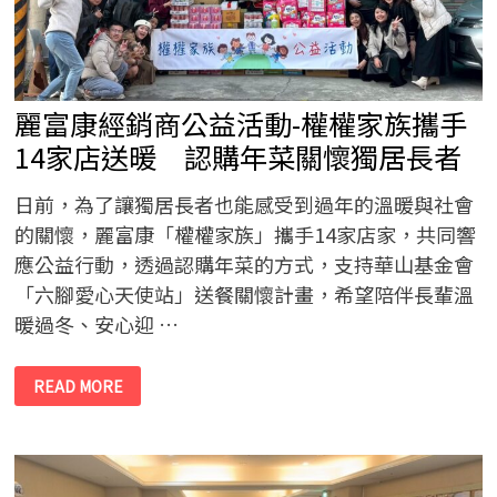
用
行
動
證
明
選
擇
麗富康經銷商公益活動-權權家族攜手
比
努
力
14家店送暖 認購年菜關懷獨居長者
更
重
要。
日前，為了讓獨居長者也能感受到過年的溫暖與社會
的關懷，麗富康「權權家族」攜手14家店家，共同響
應公益行動，透過認購年菜的方式，支持華山基金會
「六腳愛心天使站」送餐關懷計畫，希望陪伴長輩溫
暖過冬、安心迎 …
麗
READ MORE
富
康
經
銷
商
公
益