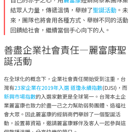
結眾人力量，傳遞溫情，舉辦了
聖誕活動
。未
來，團隊也將會用各種方式、舉辦不同的活動
回饋給社會，繼續當個手心向下的人。
善盡企業社會責任—麗富康聖
誕活動
在全球化的概念下，企業社會責任開始受到注重，台
灣有
23家企業在2019年入選
道瓊永續指數
(DJSI)，而
新興市場指數
的入選家數更是全球第一。台灣本土企
業麗富康也致力於盡一己之力幫助弱勢團體、造福社
會大眾。因此麗富康的經銷商們舉辦了一個聖誕活
動，設置募資箱，邀請麗富康夥伴及客人一起參與這
個散播溫暖、分享快樂的節日。