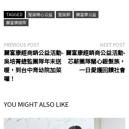
TAGGED
聖誕暖心公益
聖誕節
麗富康公益
麗富康國際
文
Previous
N
PREVIOUS POST
NEXT POST
post:
p
麗富康經商銷公益活動-
麗富康經銷商公益活動-
章
吳培菁總監團隊年末送
芯薪團隊關心銀髮族，
導
暖，到台中育幼院加菜
一日愛護回饋社會
覽
囉！
YOU MIGHT ALSO LIKE