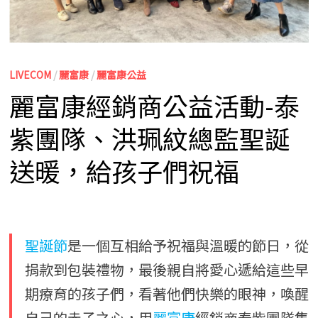
LIVECOM
/
麗富康
/
麗富康公益
麗富康經銷商公益活動-泰
紫團隊、洪珮紋總監聖誕
送暖，給孩子們祝福
聖誕節
是一個互相給予祝福與溫暖的節日，從
捐款到包裝禮物，最後親自將愛心遞給這些早
期療育的孩子們，看著他們快樂的眼神，喚醒
自己的赤子之心，用
麗富康
經銷商泰紫團隊集