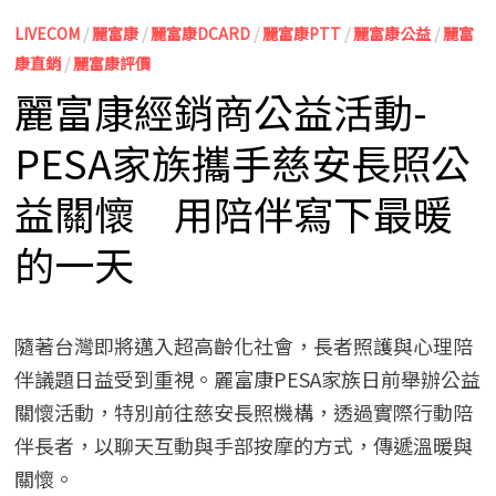
LIVECOM
/
麗富康
/
麗富康DCARD
/
麗富康PTT
/
麗富康公益
/
麗富
康直銷
/
麗富康評價
麗富康經銷商公益活動-
PESA家族攜手慈安長照公
益關懷 用陪伴寫下最暖
的一天
隨著台灣即將邁入超高齡化社會，長者照護與心理陪
伴議題日益受到重視。麗富康PESA家族日前舉辦公益
關懷活動，特別前往慈安長照機構，透過實際行動陪
伴長者，以聊天互動與手部按摩的方式，傳遞溫暖與
關懷。